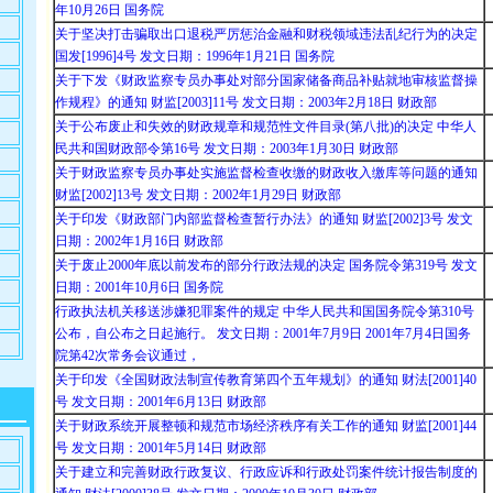
年10月26日 国务院
关于坚决打击骗取出口退税严厉惩治金融和财税领域违法乱纪行为的决定
国发[1996]4号 发文日期：1996年1月21日 国务院
关于下发《财政监察专员办事处对部分国家储备商品补贴就地审核监督操
作规程》的通知 财监[2003]11号 发文日期：2003年2月18日 财政部
关于公布废止和失效的财政规章和规范性文件目录(第八批)的决定 中华人
民共和国财政部令第16号 发文日期：2003年1月30日 财政部
关于财政监察专员办事处实施监督检查收缴的财政收入缴库等问题的通知
财监[2002]13号 发文日期：2002年1月29日 财政部
关于印发《财政部门内部监督检查暂行办法》的通知 财监[2002]3号 发文
日期：2002年1月16日 财政部
关于废止2000年底以前发布的部分行政法规的决定 国务院令第319号 发文
日期：2001年10月6日 国务院
行政执法机关移送涉嫌犯罪案件的规定 中华人民共和国国务院令第310号
公布，自公布之日起施行。 发文日期：2001年7月9日 2001年7月4日国务
院第42次常务会议通过，
关于印发《全国财政法制宣传教育第四个五年规划》的通知 财法[2001]40
号 发文日期：2001年6月13日 财政部
关于财政系统开展整顿和规范市场经济秩序有关工作的通知 财监[2001]44
号 发文日期：2001年5月14日 财政部
关于建立和完善财政行政复议、行政应诉和行政处罚案件统计报告制度的