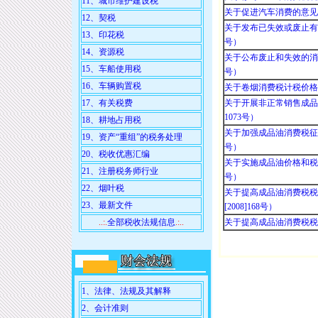
11、城市维护建设税
关于促进汽车消费的意见（商
12、契税
关于发布已失效或废止有关
13、印花税
号）
14、资源税
关于公布废止和失效的消费
15、车船使用税
号）
16、车辆购置税
关于卷烟消费税计税价格管
17、有关税费
关于开展非正常销售成品
1073号）
18、耕地占用税
关于加强成品油消费税征收
19、资产“重组”的税务处理
号）
20、税收优惠汇编
关于实施成品油价格和税费
21、注册税务师行业
号）
22、烟叶税
关于提高成品油消费税税
23、最新文件
[2008]168号）
..:.
全部税收法规信息
.:..
关于提高成品油消费税税率的
1、法律、法规及其解释
2、会计准则